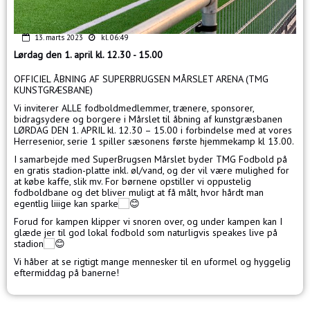
13. marts 2023
kl. 06:49
Lørdag den 1. april kl. 12.30 - 15.00
OFFICIEL ÅBNING AF SUPERBRUGSEN MÅRSLET ARENA (TMG
KUNSTGRÆSBANE)
Vi inviterer ALLE fodboldmedlemmer, trænere, sponsorer,
bidragsydere og borgere i Mårslet til
åbning af kunstgræsbanen
LØRDAG DEN 1. APRIL kl. 12.30 – 15.00 i forbindelse med at vores
Herresenior, serie 1 spiller sæsonens første hjemmekamp kl 13.00.
I samarbejde med SuperBrugsen Mårslet byder TMG Fodbold på
en gratis stadion-platte inkl. øl/vand, og der vil være mulighed for
at købe kaffe, slik mv. For børnene opstiller vi oppustelig
fodboldbane og det bliver muligt at få målt, hvor hårdt man
egentlig liiige kan sparke
Forud for kampen klipper vi snoren over, og under kampen kan I
glæde jer til god lokal fodbold som naturligvis speakes live på
stadion
Vi håber at se rigtigt mange mennesker til en uformel og hyggelig
eftermiddag på banerne!