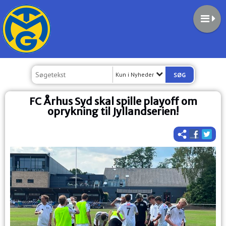
Kun i Nyheder
FC Århus Syd skal spille playoff om
oprykning til Jyllandserien!