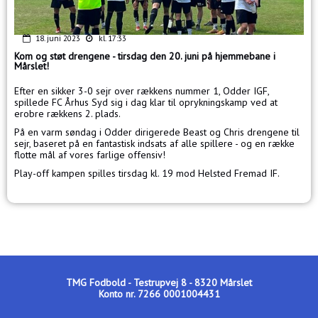
18. juni 2023
kl. 17:33
Kom og støt drengene - tirsdag den 20. juni på hjemmebane i
Mårslet!
Efter en sikker 3-0 sejr over rækkens nummer 1, Odder IGF,
spillede FC Århus Syd sig i dag klar til oprykningskamp ved at
erobre rækkens 2. plads.
På en varm søndag i Odder dirigerede Beast og Chris drengene til
sejr, baseret på en fantastisk indsats af alle spillere - og en række
flotte mål af vores farlige offensiv!
Play-off kampen spilles tirsdag kl. 19 mod Helsted Fremad IF.
TMG Fodbold - Testrupvej 8 - 8320 Mårslet
Konto nr. 7266 0001004431